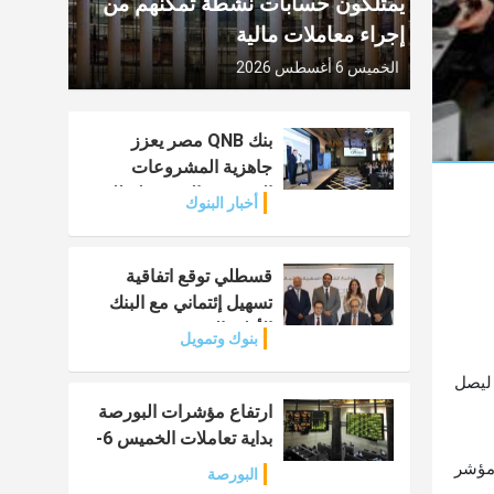
يمتلكون حسابات نشطة تمكنهم من
إجراء معاملات مالية
الخميس 6 أغسطس 2026
بنك QNB مصر يعزز
جاهزية المشروعات
الصغيرة والمتوسطة للنمو
أخبار البنوك
والتوسع
قسطلي توقع اتفاقية
تسهيل إئتماني مع البنك
الأهلي المصري
بنوك وتمويل
1.2% ليصل إلى مستوى 27842 نقطة، وهبط مؤشر "إيجي إكس 30 محدد الأوزان" بنسبة 1.46% ليصل
ارتفاع مؤشرات البورصة
بداية تعاملات الخميس 6-
8-2026
يصل إلى مستوى 6743 نقطة، وهبط مؤشر
البورصة