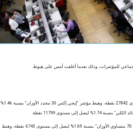
جع جماعي للمؤشرات، وذلك بعدما أغلقت أمس على هبوط.
وتراجع مؤشر "إيجي إكس 30" بنسبة 7
كما تراجع مؤشر الشركات المتوسطة والصغيرة "إيجي إكس 70 متساوي الأوزان" بنسبة 1.69% ل