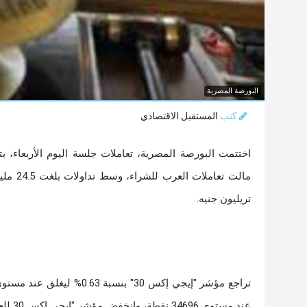
البورصة المصرية
كتب
المستقبل الاقتصادي
اختتمت البورصة المصرية، تعاملات جلسة اليوم الأربعاء، 
تريليون جنيه.
عند مستوى 34696 نقطة، وانخفض مؤشر "إيجي إكس 30 للعائد الكلي" بنسبة 0.63% ليغلق عند مستوى 12223 نقطة.