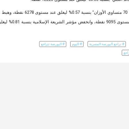
كما تراجع مؤشر الشركات الصغيرة والمتوسطة "إيجي إكس 70 متساوي الأوزان" بنسبة 0.57% لي
"إيجي إكس 100 متساوي الأوزان" بنسبة 0.59% ليغلق عند مستوى 9095 نق
# تراجع البورصة المصرية
# اليوم
# البورصة تتراجع
اجع