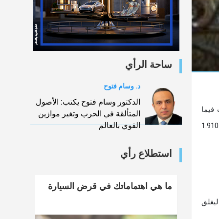
ساحة الرأي
د. وسام فتوح
الدكتور وسام فتوح يكتب: الأصول
 فيما
المتألقة في الحرب وتغير موازين
القوي بالعالم
مالت تعاملات العرب للشراء، وسط تداولات بلغت 24.5 مليار جنيه، وخسر رأس المال السوقي 10مليارات جنيه ليغلق عند مستوى 1.910
استطلاع رأي
ما هي اهتماماتك في قرض السيارة
% ليغلق عند مستوى 28287 نقطة، وهبط مؤشر "إيجي إكس 30 محدد الأوزان" بنسبة 0.81% ليغلق