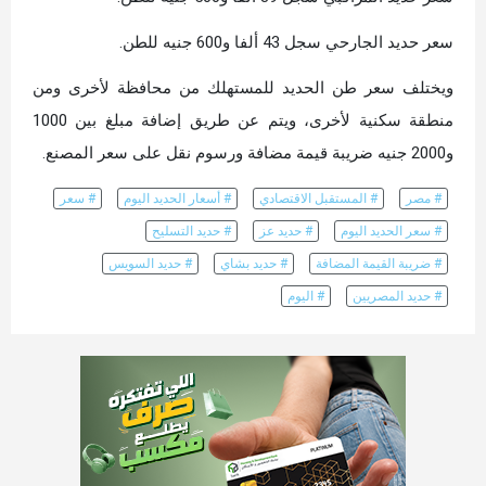
سعر حديد الجارحي سجل 43 ألفا و600 جنيه للطن.
ويختلف سعر طن الحديد للمستهلك من محافظة لأخرى ومن
منطقة سكنية لأخرى، ويتم عن طريق إضافة مبلغ بين 1000
و2000 جنيه ضريبة قيمة مضافة ورسوم نقل على سعر المصنع.
# مصر
# المستقبل الاقتصادي
# أسعار الحديد اليوم
# سعر
# سعر الحديد اليوم
# حديد عز
# حديد التسليح
# ضريبة القيمة المضافة
# حديد بشاي
# حديد السويس
# حديد المصريين
# اليوم