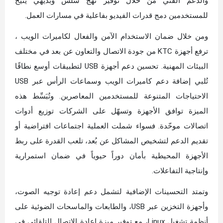
والدعم الفني من خلال توفير نهج سلس وبديهي يتيح
للمستخدمين دمج قدرات الفيديو بفاعلية في مسارات العمل.
ومن خلال ضمان الاستخدام الآمن والفعال لكاميرات الويب ،
ترفع أجهزة KTC من جودة الاتصال والتعاون عن بعد في مختلف
البيئات المهنية. تحسين دعم أجهزة USB لتطبيقات أوسع نطاقًا
تُلبي إضافة دعم كاميرات الويب وسماعات الرأس عبر USB
الاحتياجات المتنوعة للمستخدمين المعاصرين. وتُبَسِّط هذه
الميزة توافق الأجهزة وتسهّل على الشركات توزيع أدوات
اتصالات موحّدة. فسواء شملت العملية اجتماعات افتراضية أو
تقديم الدعم لتشخيص المشاكل عن بُعد، تلعب القدرة على ربط
الأجهزة المحيطية بأمان دوراً حيوياً في ضمان استمرارية
وإنتاجية التفاعلات.
وتمتد التحسينات الإضافية لتشمل دعم إعادة توجيه الصوت،
وأجهزة التخزين عبر USB، والطابعات والماسحات الضوئية على
أنظمة تشغيل Linux، مع توفير ميزة إعادة الاتصال التلقائي في