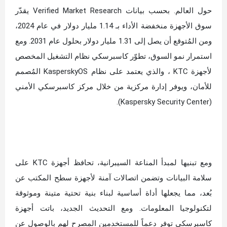
حول العالم. بحسب بيانات Verified Market Research يقدّر
سوق الأجهزة منخفضة الأداء بـ 1.14 مليار دولار في عام 2024،
ومن المُتوقع أن يصل إلى 1.31 مليار دولار بحلول عام 2031. ومع
استمرار نمو السوق، تطوّر كاسبرسكي نظام التشغيل المخصص
لأجهزة KTC ، والذي يعتمد على نظام KasperskyOS المُصمم
للأمان، ويوفر إدارة مركزية من خلال مركز كاسبرسكي الأمني
(Kaspersky Security Center).
ومع تبنيها لمبدأ المناعة السيبرانية، تحافظ أجهزة KTC على
سلامة البيانات وتضمن اتصالات آمنة لأجهزة سطح المكتب عن
بُعد، مما يجعلها أداة أساسية لبناء بنية تحتية متينة وموثوقة
لتكنولوجيا المعلومات. ومع التحديث الجديد، باتت أجهزة
كاسبرسكي توفر دعماً للمستخدمين المصرح لهم بالوصول عن