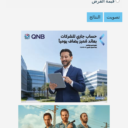
قيمة القرض
تصويت
النتائج