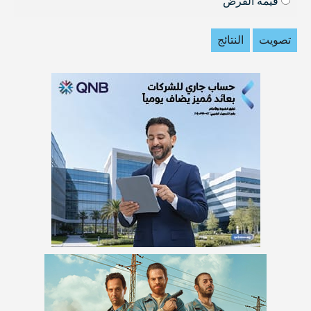
قيمة القرض
تصويت
النتائج