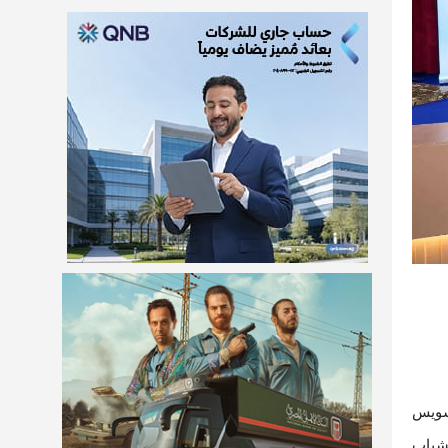
لسويس
لشباب