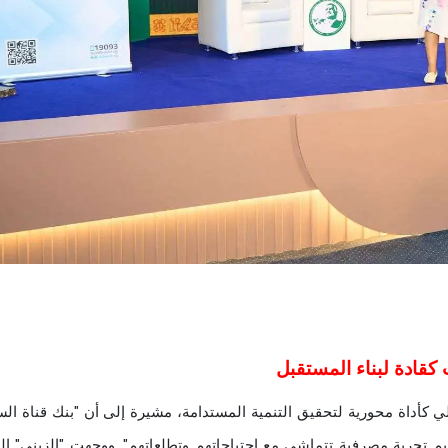
كقادة لبناء المستقبل
لي كأداة محورية لتحقيق التنمية المستدامة، مشيرة إلى أن "بنك قناة ا
م تجربة مصرفية تتماشى مع احتياجاتهم وتطلعاتهم". ووجهت "الزيني" ا