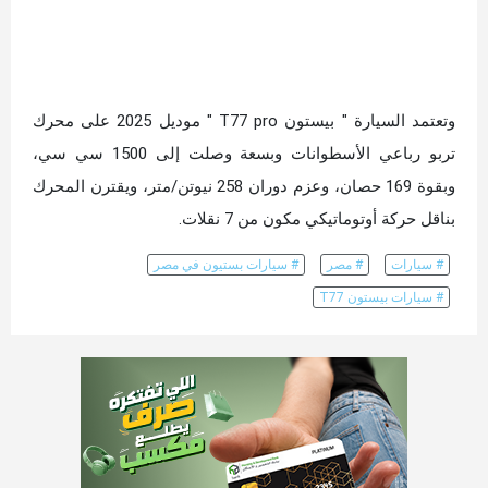
وتعتمد السيارة " بيستون T77 pro " موديل 2025 على محرك
تربو رباعي الأسطوانات وبسعة وصلت إلى 1500 سي سي،
وبقوة 169 حصان، وعزم دوران 258 نيوتن/متر، ويقترن المحرك
بناقل حركة أوتوماتيكي مكون من 7 نقلات.
# سيارات
# مصر
# سيارات بستيون في مصر
# سيارات بيستون T77