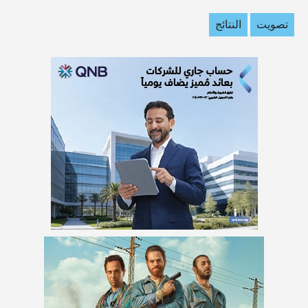
تصويت
النتائج