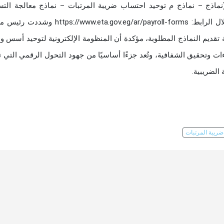
نماذج – نماذج م توحيد احتساب ضريبة المرتبات – نماذج معالجة التس
المعدلة 2020–2024)، ويمكن تحميل الملف مباشرة من خلال الرابط: .eta.gov.eg/ar/payroll-forms
قديم النماذج المطلوبة، مؤكدة أن المنظومة الإلكترونية لتوحيد أسس وم
ت وتحقيق الشفافية، وتُعد جزءًا أساسيًا من جهود التحول الرقمي التي ت
الضريبية.
ضريبة المرتبات