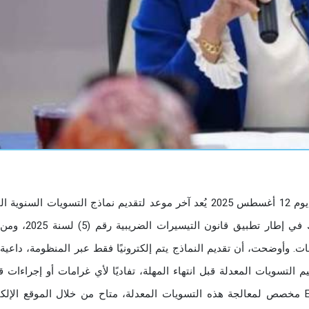
قالت رشا عبد العال، رئيس مصلحة الضرائب المصرية، أن يوم 12 أغسطس 2025 يُعد آخر موعد لتقديم نماذج التسويات الس
لضريبة المرتبات عن السنوات من 2020 حتى 2024، وذلك في إطار ت
. وأوضحت، أن تقديم النماذج يتم إلكترونيًا فقط عبر المنظومة، داعية
 التسويات المعدلة قبل انتهاء المهلة، تفاديًا لأي غرامات أو إجراءات قا
ناتجة عن التأخير. وأضافت، أن المصلحة وفّرت ملف Excel مخصص لمعالجة هذه التسويات المعدلة، متاح من خلال الموقع ال