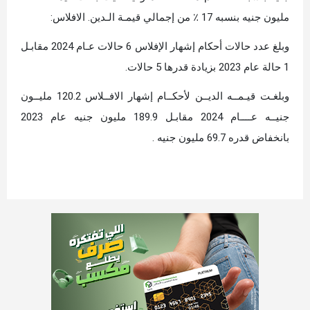
مليون جنيه بنسبه 17 ٪ من إجمالي قيمـة الـدين. الافلاس:
وبلغ عدد حالات أحكام إشهار الإفلاس 6 حالات عـام 2024 مقابـل
1 حالة عام 2023 بزيادة قدرها 5 حالات.
وبلغـت قيـمــه الديــن لأحكــام إشهار الافــلاس 120.2 مليــون
جنيــه عــــام 2024 مقابـل 189.9 مليون جنيه عام 2023
بانخفاض قدره 69.7 مليون جنيه .