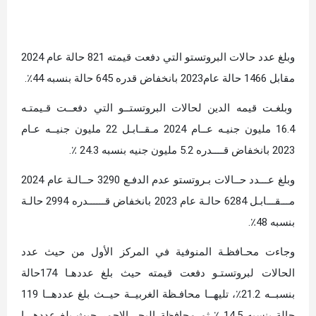
وبلغ عدد حالات البروتستو التي دفعت قيمته 821 حالة عام 2024
مقابل 1466 حالة عام2023 بانخفاض قدره 645 حالة بنسبه 44٪.
وبلغـت قيمه الدين لحالات البروتستــو التي دفعــت قـيمتـه
16.4 مليون جنيـه عــام 2024 مـقــابـل 22 مليون جنيــه عـام
2023 بانخفاض قــــدره 5.2 مليون جنيه بنسبه 24.3 ٪.
وبلغ عـــدد حــالات بـروتستو عدم الدفـع 3290 حــالـة عام 2024
مـــقـــابـل 6284 حالـة عام 2023 بانخفاض قــــــدره 2994 حالـة
بنسبه 48٪.
وجاءت محـافظـة المنوفية في المركز الأول من حيث عدد
الحالات لبروتستـو دفعت قيمته حيث بلغ عددهـا 174حالة
بنسبــه 21.2٪، تليهــا محافـظة الغربيــة حيــث بلغ عددهــا 119
حالة بنسبه 14.5 ٪ ثم محافظة البحر الاحمر حيث بلغ عددهـــا