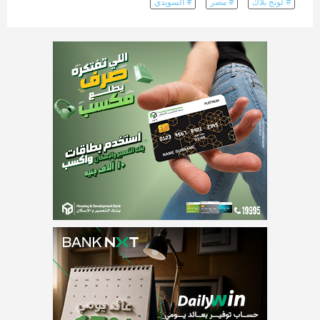
# لونج بلاك
# مصر
# السويدي