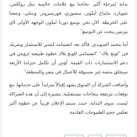
بداية لمرحلة أكبر. نجاحنا مع علامات عالمية مثل رولكس،
شوبارد، مايباخ أيكونز، منصوري، فورسيزونز، وبنتلي، وضعنا
على الخريطة. الآن نحن نوسع دورنا لنكون الوجهة الأولى لأي
بيزنس يبحث عن التوسع".
أما محمد السويدي، فأكد بعد انضمامه كمدير للاستثمار وشريك
في "لونج بلاك": "انضمامي للونج بلاك خطوة طبيعية لرؤيتي في
دعم الاستثمارات ذات القيمة. أؤمن أن تكامل خبراتنا الأربعة
سيخلق منصة غير مسبوقة للأعمال في مصر والمنطقة".
وأضافت الشركة أن السوق يشهد إقبالاً متزايداً على خدماتها، مع
توقعات مرتفعة بنجاحات مستقبلية، مشيرة إلى أن هذه الشراكة
ليست سوى البداية، حيث سيتم الإعلان قريباً عن خطوة أكبر
تعكس حجم الطموحات القادمة.