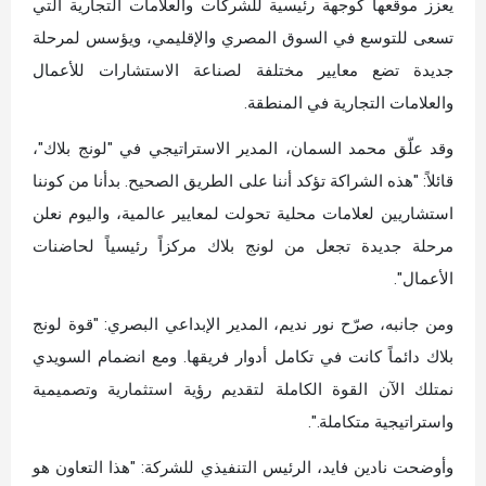
يعزز موقعها كوجهة رئيسية للشركات والعلامات التجارية التي
تسعى للتوسع في السوق المصري والإقليمي، ويؤسس لمرحلة
جديدة تضع معايير مختلفة لصناعة الاستشارات للأعمال
والعلامات التجارية في المنطقة.
وقد علّق محمد السمان، المدير الاستراتيجي في "لونج بلاك"،
قائلاً: "هذه الشراكة تؤكد أننا على الطريق الصحيح. بدأنا من كوننا
استشاريين لعلامات محلية تحولت لمعايير عالمية، واليوم نعلن
مرحلة جديدة تجعل من لونج بلاك مركزاً رئيسياً لحاضنات
الأعمال".
ومن جانبه، صرّح نور نديم، المدير الإبداعي البصري: "قوة لونج
بلاك دائماً كانت في تكامل أدوار فريقها. ومع انضمام السويدي
نمتلك الآن القوة الكاملة لتقديم رؤية استثمارية وتصميمية
واستراتيجية متكاملة.".
وأوضحت نادين فايد، الرئيس التنفيذي للشركة: "هذا التعاون هو