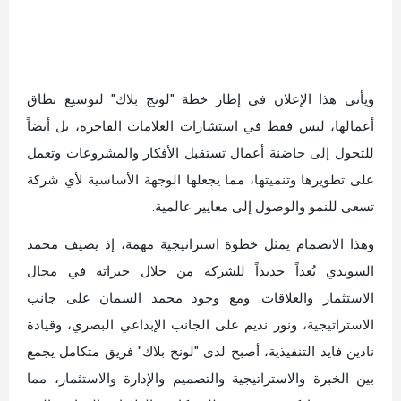
ويأتي هذا الإعلان في إطار خطة "لونج بلاك" لتوسيع نطاق
أعمالها، ليس فقط في استشارات العلامات الفاخرة، بل أيضاً
للتحول إلى حاضنة أعمال تستقبل الأفكار والمشروعات وتعمل
على تطويرها وتنميتها، مما يجعلها الوجهة الأساسية لأي شركة
تسعى للنمو والوصول إلى معايير عالمية.
وهذا الانضمام يمثل خطوة استراتيجية مهمة، إذ يضيف محمد
السويدي بُعداً جديداً للشركة من خلال خبراته في مجال
الاستثمار والعلاقات. ومع وجود محمد السمان على جانب
الاستراتيجية، ونور نديم على الجانب الإبداعي البصري، وقيادة
نادين فايد التنفيذية، أصبح لدى "لونج بلاك" فريق متكامل يجمع
بين الخبرة والاستراتيجية والتصميم والإدارة والاستثمار، مما