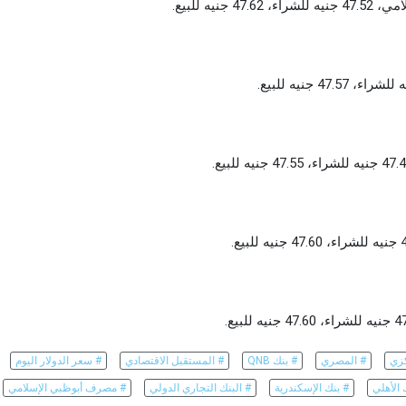
ه للبيع.
كزي
# المصري
# بنك QNB
# المستقبل الاقتصادي
# سعر الدولار اليوم
 الأهلي
# بنك الإسكندرية
# البنك التجاري الدولي
# مصرف أبوظبي الإسلامي