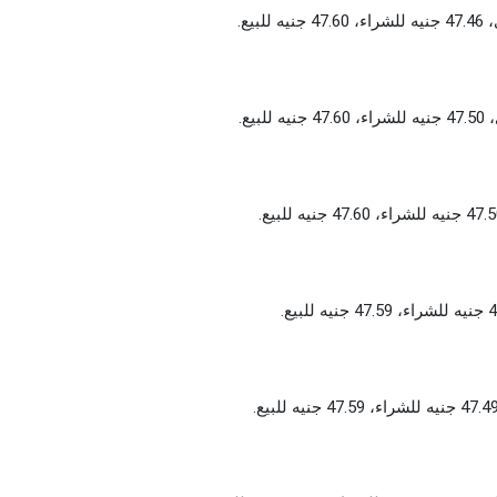
ع.
ع.