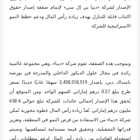
الإصدار لشركة «ديبا بي إل سي» لإتمام صفقة إصدار حقوق
اكتتاب قابلة للتنازل بهدف زيادة رأس المال ودعم خطط النمو
الاستراتيجية للشركة.
وبموجب هذه الصفقة، تقوم شركة «ديبا»، وهي مجموعة عالمية
رائدة في مجال حلول الديكور الداخلي والمدرجة في بورصة
ناسداك دبي، بإصدار 2,438,518,519 سهمًا عاديًا جديدًا بسعر
طرح يبلغ 0.27 درهم إماراتي للسهم الواحد. ومن المتوقع أن
يُحقق هذا الإصدار إجمالي عائدات للشركة تبلغ حوالي 658.4
مليون درهم إماراتي. تُعدّ زيادة رأس المال خطوة محورية تُمكن
شركة «ديبا» من الاستفادة من فرص النمو في المنطقة، وتعزيز
قدراتها التشغيلية، وتحقيق قيمة مستدامة لمساهميها .وسيتم
استخدام العائدات من زيادة رأس المال لدعم متطلبات رأس