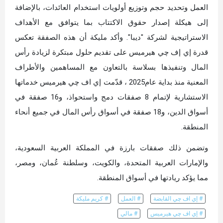
العمل وتحديد حجم وتوزيع أولويات استخدام العائدات، بالإضافة
إلى هيكلة إصدار حقوق الاكتتاب بما يتوافق مع الأهداف
الاستراتيجية لشركة "ديبا". وأكد مليكة أن هذه الصفقة تعكس
قدرة إي إف چي هيرميس على تقديم حلول مبتكرة لزيادة رأس
المال وتنفيذها بسلاسة بالتعاون مع المساهمين والأطراف
المعنية منذ بداية عام2025 ، قدّمت إي اف چي هيرميس خدماتها
الاستشارية لإتمام 8 صفقات دمج واستحواذ، و16 صفقة في
أسواق الدين، و18 صفقة في أسواق رأس المال في جميع أنحاء
المنطقة.
وتضمن ذلك صفقات بارزة في المملكة العربية السعودية،
والإمارات العربية المتحدة، والكويت، وسلطنة عُمان، ومصر،
مما يؤكد ريادتها في أسواق المنطقة.
# إي اف چي القابضة
# العمل
# كريم مليكة
# إي اف چي هيرميس
# مالي