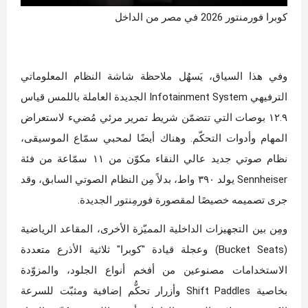
كوبرا فورمنتور 2026 في مصر من الداخل
وفي هذا السياق، يَسهُل ملاحظة شاشة النظام المعلوماتي
الترفيهي Infotainment System الجديدة العاملة باللمس قياس
١٢.٩ بوصات التي تتضمّن شريط تمرير مرئي مُضيء لاستعراض
المهام وأدوات التحكّم. وهناك أيضًا لمحبي سمّاع الموسيقى،
نظام صوتي جديد عالي النقاء مكوّن من ١١ سمّاعة من فئة
Sennheiser يولد ٣٩٠ واط، بدلاً مِن النظام الصوتي السابق، وقد
جرى تصميمه خصيصًا لمقصورة فورمِنتور الجديدة.
ومِن بين التجهيزات الداخلية المميّزة الأخرى، المقاعد الرياضية
(Bucket Seats) وعجلة قيادة "كوبرا" ثلاثية الأذرع متعددة
الاستخدامات مصنوعين من أفخم أنواع الجلود، والمزوّدة
بخاصية Shift Paddles وأزرار تحكُّم إضافية ومثبّت للسرعة