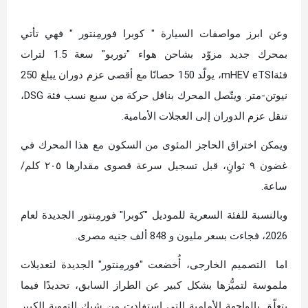
وعن ابرز مواصفات السيارة " كوبرا فورمِنتور " فهي تأتي
بمحرك جديد مزوّد بشاحن هواء "توربو" سعة 1.5 لترات
فئةmHEV eTSI، يولّد 150 حصانًا مع أقصى عزم دوران يبلغ 250
نيوتن-متر. ويتّصل المحرك بناقل حركة من سبع نسب فئة DSG،
تنقل عزم الدوران إلى العجلات الأمامية.
ويمكن اختراق الحاجز المئوى من السكون مع هذا المحرك في
غضون ٩ ثوانٍ، قبل تسجيل سرعة قصوى مقدارها ٢٠٥ كلم/
ساعة.
وبالنسبة للفئة السعرية للموديل "كوبرا" فورمِنتور الجديدة لعام
2026، فجاءت بسعر مليون و 848 ألف جنيه مصرى.
اما التصميم الخارجى، أُخضعت "فورمِنتور" الجديدة لتعديلات
ملموسة لتميُّزها بشكل كبير عن الطراز السابق، تحديدًا فيما
يتعلّق بالواجهة الأمامية التي استفادت من شبك التهوية الكبير