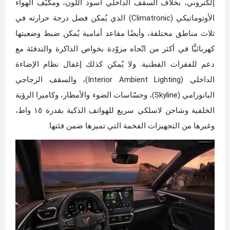
إلكتروني، بخلاف السقف الداخلي أسود اللون، ومكيّف الهواء
الأوتوماتيكي (Climatronic) الذي يُمكن فصل درجة حرارته في
ثلاث مناطق مختلفة، وأيضًا مقاعد أمامية يُمكن ضبط وضعيتها
كهربائيًّا في أكثر من اتّجاه مزوّدة بخواص الذاكرة والتدفئة مع
دعم للفقرات القطنية. ولا يُمكن كذلك إغفال نظام الإضاءة
الداخلي (Interior Ambient Lighting)، والسقف الزجاجي
البانورامي (Skyline)، وحسّاسات الضوء والأمطار، وكاميرا الرؤية
الخلفية وشاحن لاسلكي سريع للهواتف الذكية بقدرة ١٥ واط،
وغيرها من التجهيزات الفخمة التي تميزها ضمن فئتها.