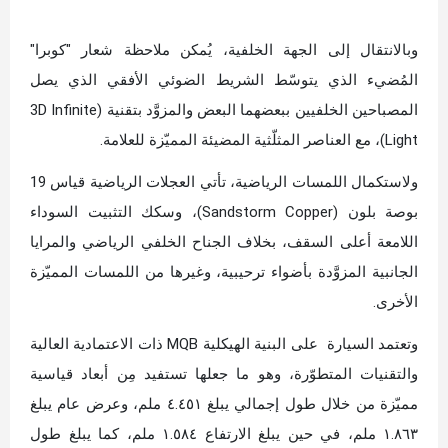
وبالانتقال إلى الجهة الخلفية، يُمكن ملاحظة شعار "كوبرا"
المُضيء الذي يتوسّط الشريط الضوئي الأفقي الذي يصل
المصباحين الخلفيين ببعضهما البعض والمزوَّد بتقنية (3D Infinite
Light)، مع العناصر المثلّثية المضيئة المميّزة للعلامة.
ولاستكمال اللمسات الرياضية، تأتي العجلات الرياضية قياس 19
بوصة بلون (Sandstorm Copper)، وسكك التثبيت السوداء
اللامعة أعلى السقف، بخلاف الجناح الخلفي الرياضي والمرايا
الجانبية المزوَّدة بأضواء ترحيبية، وغيرها من اللمسات المميّزة
الأخرى.
وتعتمد السيارة على البنية الهيكلية MQB ذات الاعتمادية العالية
والتقنيات المتطوّرة، وهو ما جعلها تستفيد مِن أبعاد قياسية
مميّزة من خلال طول إجمالي يبلغ ٤.٤٥١ ملم، وعرض عام يبلغ
١.٨٦٣ ملم، في حين يبلغ الارتفاع ١.٥٨٤ ملم، كما يبلغ طول