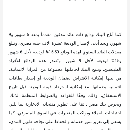
كما أتاح البنك ودائع ذات عائد مدفوع مقدماً بمدد 6 شهور و9
شهور، وبحد أدنى لإصدار الوديعة عشرة الاف جنيه مصري، وتبلغ
معدلات العائد السنوي لهذه الودائع 15.50% لوديعة لأجل 6 شهور
و15% لوديعة لأجل 9 شهور. وتُصدر هذه الودائع للأفراد
الطبيعيين، ويتيح البنك لحامليها مجموعة من المزايا الائتمانية،
من بينها إمكانية الاقتراض بضمان الوديعة أو إصدار بطاقات
ائتمانية بضمانها، مع إمكانية استرداد قيمة الوديعة قبل تاريخ
الاستحقاق، وذلك وفقًا للقواعد والضوابط المنظمة لذلك.
ويحرص بنك مصر دائمًا على تطوير منتجاته الادخارية بما يلبي
احتياجات العملاء ويواكب المتغيرات في السوق المصرفي، كما
يسعى إلى تعزيز تميز خدماته والحفاظ على نجاحه طويل المدى،