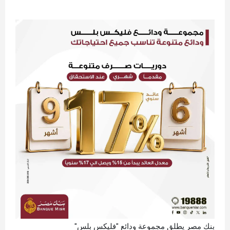
بنك مصر يطلق مجموعة ودائع "فليكس بلس"