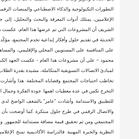
التطورات التكنولوجية والذكاء الاصطناعي والمنصات الرقم
الإعلاميين، يمتلك أدوات المعرفة والبحث والتحليل، إلى ج
الشريف أن المشروعات التي تم عرضها هذا العام، عكست مس
على المنافسة على المستويين المحلي والإقليمي، والمساه
محمود – على أن مشروعات هذا العام - عكست الجهد الكبي
لمبادئ الاتصالات التسويقية المتكاملة، مشيدة بقدرة الطلاب
تخاطب احتياجات المجتمع وقضاياه المختلفة. هذا وأشارت
التخرج تكمن في عدة معطيات اهمها: جودة الفكرة وجمال ا
للتطبيق والاستدامة. وأشادت "عامر" بالشغف الواضح لدى ا
والاتصال الرقمي في طرح حلول مبتكرة. كما أوضحت بأن الت
المجتمعي ومن ثم تحقيق قيمة مضافة مستدامة للجمهور. وأش
النظرية والخبرة المهنية. فالدراسة الأكاديمية تمنح الإعل