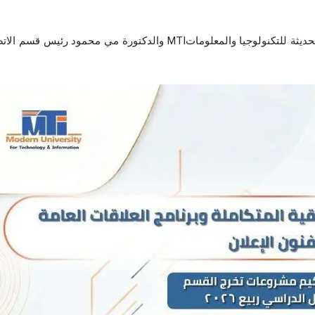
برعاية الدكتور سامي الشريف عميد كلية الإعلام بالجامعة الحديثة للتكنولوجيا والمعلوماتMTI والدكتورة مي محمود رئ