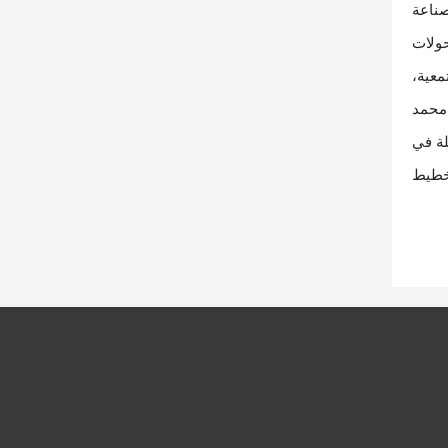
صناعة
ولات
معية،
 محمد
لة في
تخطيط