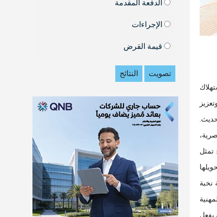
الدفعة المقدمة
الإجراءات
قيمة القرض
تصويت
النتائج
تهلاك
تعزيز
حديث.
صرية،
 تمثل
ويلها
 نخبة
مهنية
 بفعل