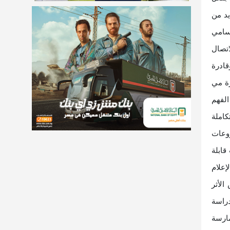
يد من
 سامي
اتصال
ة متميزة وقادرة
رة مي
لفهم
كاملة
وعات
قابلة
إعلام
الأثر
دراسة
مارسة