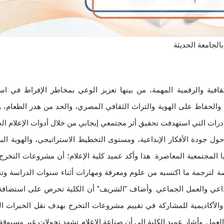
الجامعة الحديثة
افية والرقمية المهمة، من بينها تعزيز الوعي بمخاطر الإفراط في اس
والحفاظ على الهوية والتراث الثقافي المصري، والحد من هدر الطعام، و
درات التي استهدفت تحقيق أثر مجتمعي إيجابي من خلال أدوات الإعلام ال
 جودة الأفكار الإبداعية، ومستوى التخطيط الاستراتيجي، والهوية الب
ا المجتمعية المعاصرة. هذا وأكد عميد كلية الإعلام؛ أن مشروعات التخرج
رصة لترجمة ما اكتسبه من علوم ومعرفة ومهارات أثناء سنوات الدراسة وتح
بداعي والعمل الجماعي. وأضاف "الشريف" أن الكلية تحرص على استضافة
لأكاديمية للمشاركة في تقييم مشروعات التخرج بهدف نقل الخبرات ال
 العمل. وأشار عميد الكلية إلى أن صناعة الإعلام تشهد تحولات غير مسبوقة