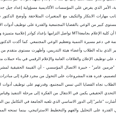
ية، الأمر الذي يفرض على المؤسسات الأكاديمية مسؤولية إعداد جيل جد
انب مهارات الابتكار والتكيف مع المتغيرات المتلاحقة. وأوضح الدكتور
توى كبير من الوعي بالقضايا المجتمعية والقدرة على توظيف أدوات ال
الحديثة في تقديم حلول وأفكار إبداعية تخدم المجتمع، مؤكًدا أن كلية الإعلام بجامعةMTI تواصل التزامها بإعداد كوادر إعلامي
مة في دعم مسيرة التنمية وتعظيم الوعي المجتمعي. كما أكدت الدكتو
ر الذي بذله الطلاب وأعضاء هيئة التدريس، وأظهرت مستوى متقدم من ا
 على توظيف الإعلان والعلاقات العامة والإعلام الرقمي في بناء حملات مت
 "چرمين عامر" - خبيرة الاتصال المؤسسي - أن القيمة الحقيقية لمشر
لتصميم، قدره هذه المشروعات على التحول من مجرد فكرة إلى مبادرات 
لطلاب تجاه القضايا التي تمس المجتمع، وقدرتهم على توظيف أدوات ال
حدي الحقيقي يكمن في الانتقال من الفكرة إلى مرحلة التنفيذ وقياس 
ارت "عامر" إلى الدور الاساسي الذي تلعبه الجامعة في التكامل بين ال
امي القدرة على التحليل والفهم والتخطيط الاستراتيجي، بينما تمنحه الم