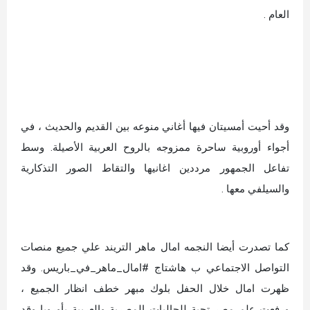
العام .
وقد أحيت أمسيتان فيها أغاني منوعه بين القديم والحديث ، في
أجواء أوروبية ساحرة ممزوجه بالروح العربية الأصيلة. وسط
تفاعل الجمهور مرددين اغانيها والتقاط الصور التذكارية
والسيلفي معها .
كما تصدرت أيضا النجمه امال ماهر التريند علي جميع منصات
التواصل الاجتماعي ب هاشتاج #امال_ماهر_في_باريس. وقد
ظهرت امال خلال الحفل بلوك مبهر خطف انظار الجميع ،
ورفعت علم مصر تحية للجاليات المصرية والعربية بأوروبا وقد