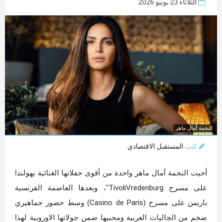
الثلاثاء 23 يونيو 2026
النجمة آمال ماهر
كتب
المستقبل الاقتصادي
أحيت النجمة آمال ماهر واحدة من أقوى حفلاتها الغنائية بهولندا
على مسرح TivoliVredenburg"، وبعدها العاصمة الفرنسية
باريس على مسرح (Casino de Paris) وسط حضور جماهيري
ضخم من الجاليات العربية ومحبيها ضمن جولاتها الاوروبية لهذا