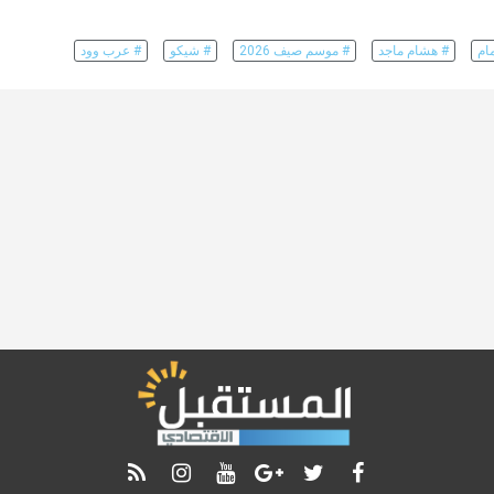
ام
# هشام ماجد
# موسم صيف 2026
# شيكو
# عرب وود