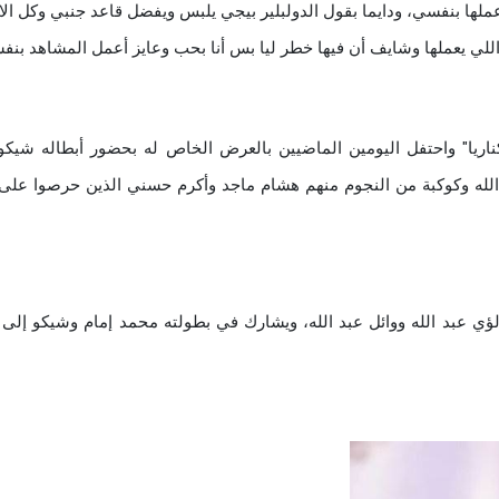
ومعظم الحاجات بحب أعملها بنفسي، ودايما بقول الدولبلير بيجي يلبس ويفضل قاعد جنبي وكل ال
للي يعملها وشايف أن فيها خطر ليا بس أنا بحب وعايز أعمل المشاهد بنف
موسم صيف 2026 بفيلم "صقر وكناريا" واحتفل اليومين الماضيين بالعرض الخاص له بحضور أبطاله شيك
الله وكوكبة من النجوم منهم هشام ماجد وأكرم حسني الذين حرصوا على 
 لؤي عبد الله ووائل عبد الله، ويشارك في بطولته محمد إمام وشيكو إلى