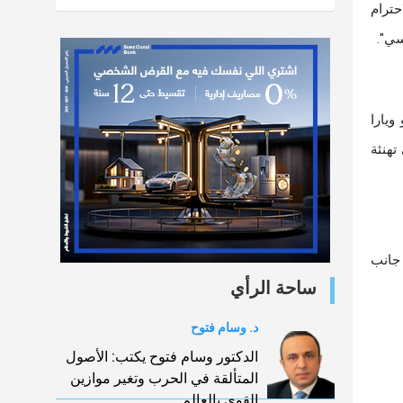
احترام
الشخصية
سي".
و ويارا
تهنئة
 جانب
ساحة الرأي
د. وسام فتوح
الدكتور وسام فتوح يكتب: الأصول
المتألقة في الحرب وتغير موازين
القوي بالعالم