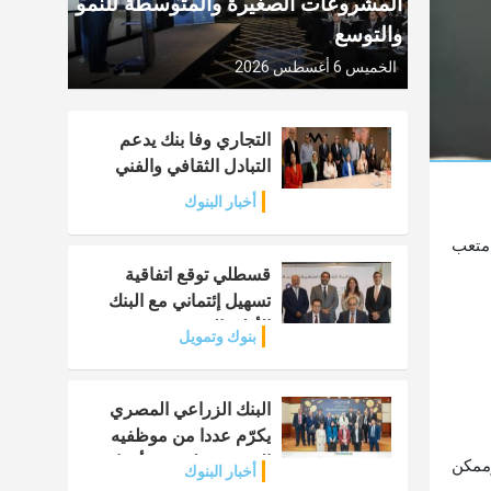
المشروعات الصغيرة والمتوسطة للنمو
والتوسع
الخميس 6 أغسطس 2026
التجاري وفا بنك يدعم
التبادل الثقافي والفني
أخبار البنوك
 متعب
قسطلي توقع اتفاقية
تسهيل إئتماني مع البنك
الأهلي المصري
بنوك وتمويل
البنك الزراعي المصري
يكرّم عددا من موظفيه
المتميزين لتحقيق أرقام
وممكن
أخبار البنوك
استثنائية في القروض