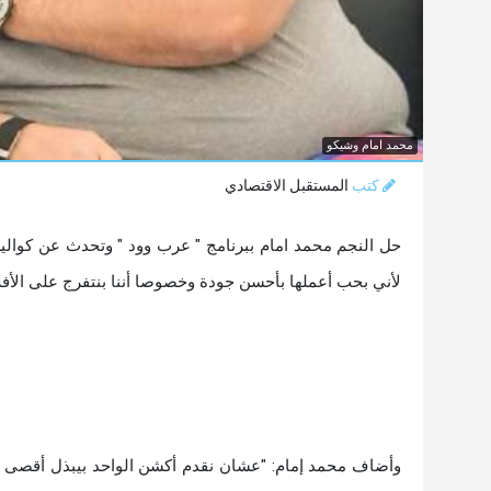
محمد امام وشيكو
كتب
المستقبل الاقتصادي
حل النجم محمد امام ببرنامج " عرب وود " وتحدث عن كواليس
لأني بحب أعملها بأحسن جودة وخصوصا أننا بنتفرج على الأفل
وأضاف محمد إمام: "عشان نقدم أكشن الواحد بيبذل أقصى جه