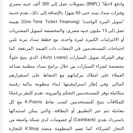
وادفع لاحقًا" (BNPL) بتمويلات تصل إلى 500 ألف جنيه مصري
وفترات سداد تمتد حتى 60 شهرًا. بالإضافة إلى ذلك، تقدم خدمة
"تمويل المرة الواحدة" (One-Time Ticket Financing) بقيمة
تصل إلى 15 مليون جنيه مصري، والمخصصة لتمويل المشتريات
أو الالتزامات الكبيرة لمرة واحدة، مع خطط سداد مرنة تلبي
احتياجات المستخدمين في النفقات ذات القيمة المرتفعة. كما
توفر الشركة تمويل السيارات (Auto Loans)، الذي يتيح حلولًا
مخصصة لشراء السيارات من خلال برامج سداد منظمة تساعد
العملاء على امتلاك مركباتهم مع الحفاظ على استقرارهم
المالي. وفي إطار استراتيجيتها لبناء منظومة مالية رقمية
متكاملة توفر للمستخدمين التحكم والمرونة، تقدم كليڤر برنامجًا
للمكافآت يتيح للمستخدمين كسب نقاط K-Points مع كل
معاملة تتم عبر التطبيق أو البطاقة، والتي يمكن استبدالها
باسترداد نقدي (Cashback) أو خصومات لدى شبكة واسعة من
التجار الشركاء. كما تضم المنظومة منصة K.Shop للتجارة