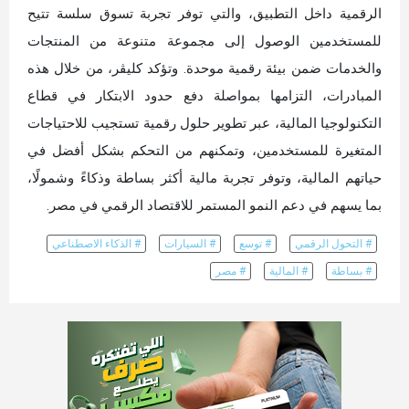
الرقمية داخل التطبيق، والتي توفر تجربة تسوق سلسة تتيح
للمستخدمين الوصول إلى مجموعة متنوعة من المنتجات
والخدمات ضمن بيئة رقمية موحدة. وتؤكد كليڤر، من خلال هذه
المبادرات، التزامها بمواصلة دفع حدود الابتكار في قطاع
التكنولوجيا المالية، عبر تطوير حلول رقمية تستجيب للاحتياجات
المتغيرة للمستخدمين، وتمكنهم من التحكم بشكل أفضل في
حياتهم المالية، وتوفر تجربة مالية أكثر بساطة وذكاءً وشمولًا،
بما يسهم في دعم النمو المستمر للاقتصاد الرقمي في مصر.
# التحول الرقمي
# توسع
# السيارات
# الذكاء الاصطناعي
# بساطة
# المالية
# مصر