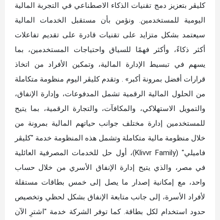
كليڤر بتعزيز دمج تقنيات الذكاء الاصطناعي في التجربة المالية
اليومية للمستخدمين. ونؤمن بأن مستقبل الخدمات المالية
سيعتمد بشكل متزايد على تقنيات قادرة على تقديم تفاعلات
أكثر ذكاءً، وأكثر فهمًا للسياق واحتياجات المستخدمين، بما
يسهم في تبسيط الإدارة المالية، وتمكين الأفراد من اتخاذ
قرارات أفضل بمرونة أكبر» . وتقدم كليڤر اليوم منظومة متكاملة
من الحلول المالية الرقمية تشمل المدفوعات، وإدارة الإنفاق،
والتمويل الاستهلاكي، والمكافآت، والتجارة الرقمية، بما يتيح
للمستخدمين إدارة مختلف جوانب حياتهم المالية بمرونة من
خلال منظومة مالية متكاملة وتشمل هذه المنظومة خدمة "كليڤر
فاميلي" (Klivvr Family)، أول حل للخدمات المصرفية العائلية
في مصر، والذي يتيح إدارة الإنفاق الأسري من خلال حساب
واحد، مع إمكانية إصدار ما يصل إلى خمس بطاقات مستقلة
لأفراد الأسرة، إلى جانب متابعة الإنفاق بشكل لحظي وتخصيص
حدود استخدام لكل بطاقة. كما توفر الشركة خدمة "اشترِ الآن