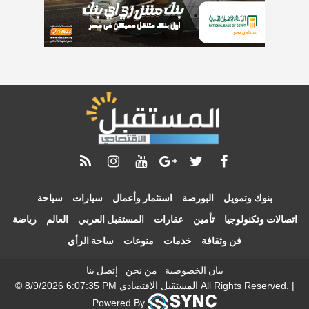
بنوك وتمويل
البورصة
استثمار وأعمال
سيارات
سياحة
اتصالات وتكنولوجيا
تأمين
عقارات
المستقبل العربي
العالم
رياضة
فن وثقافة
خدمات
منوعات
ساحة الرأي
.
.
ﺑﻴﺎﻥ اﻟﺨﺼﻮﺻﻴﺔ
ﻣﻦ ﻧﺤﻦ
ﺇﺗﺼﻞ ﺑﻨﺎ
© 8/9/2026 6:07:35 PM المستقبل الاقتصادي All Rights Reserved. |
Powered By