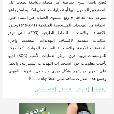
يُنصح بإنشاء نسخ احتياطية غير متصلة بالشبكة يصعب على
المخترقين الوصول إليها أو تعديلها، مع ضمان إمكانية استرجاعها
بسرعة عند الحاجة. ● رفع مستوى الحماية عبر اعتماد حلول
الحماية من التهديدات المستعصية المتقدمة (anti-APT) وحلول
الاكتشاف والاستجابة للنقاط الطرفية (EDR)، التي توفر
إمكانيات متقدمة لاكتشاف التهديدات المعقدة، وإجراء
التحقيقات الأمنية، والاستجابة السريعة للحوادث. كما يمكن
للمؤسسات تزويد فرق مراكز العمليات الأمنية (SOC) لديها
بأحدث معلومات حول استخبارات التهديدات السيبرانية، والعمل
على تطوير مهاراتهم بشكل دوري من خلال التدريب المهني.
وجميع هذه القدرات متاحة ضمن Kaspersky Next.
# أوروبا
# مراكز
# أمريكا
# كاسبرسكي