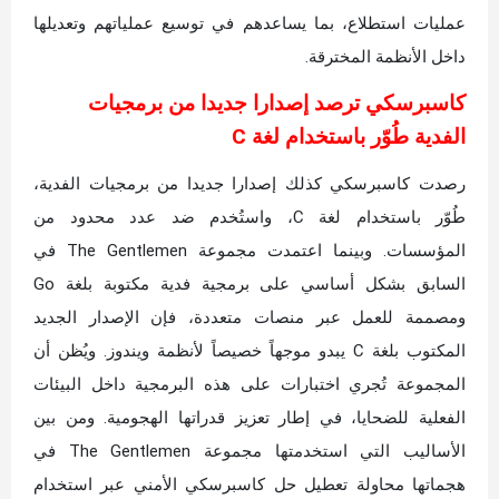
عمليات استطلاع، بما يساعدهم في توسيع عملياتهم وتعديلها
داخل الأنظمة المخترقة.
كاسبرسكي ترصد إصدارا جديدا من برمجيات
الفدية طُوّر باستخدام لغة C
رصدت كاسبرسكي كذلك إصدارا جديدا من برمجيات الفدية،
طُوّر باستخدام لغة C، واستُخدم ضد عدد محدود من
المؤسسات. وبينما اعتمدت مجموعة The Gentlemen في
السابق بشكل أساسي على برمجية فدية مكتوبة بلغة Go
ومصممة للعمل عبر منصات متعددة، فإن الإصدار الجديد
المكتوب بلغة C يبدو موجهاً خصيصاً لأنظمة ويندوز. ويُظن أن
المجموعة تُجري اختبارات على هذه البرمجية داخل البيئات
الفعلية للضحايا، في إطار تعزيز قدراتها الهجومية. ومن بين
الأساليب التي استخدمتها مجموعة The Gentlemen في
هجماتها محاولة تعطيل حل كاسبرسكي الأمني عبر استخدام