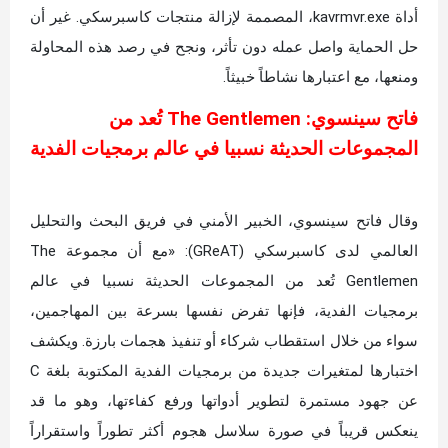
أداة kavrmvr.exe، المصممة لإزالة منتجات كاسبرسكي. غير أن
حل الحماية واصل عمله دون تأثر، ونجح في رصد هذه المحاولة
ومنعها، مع اعتبارها نشاطاً خبيثاً.
فاتح سينسوي: The Gentlemen تُعد من
المجموعات الحديثة نسبيا في عالم برمجيات الفدية
وقال فاتح سينسوي، الخبير الأمني في فريق البحث والتحليل
العالمي لدى كاسبرسكي (GReAT): «مع أن مجموعة The
Gentlemen تُعد من المجموعات الحديثة نسبيا في عالم
برمجيات الفدية، فإنها تفرض نفسها بسرعة بين المهاجمين،
سواء من خلال استقطاب شركاء أو تنفيذ هجمات بارزة. ويكشف
اختبارها لمتغيرات جديدة من برمجيات الفدية المكتوبة بلغة C
عن جهود مستمرة لتطوير أدواتها ورفع كفاءتها، وهو ما قد
ينعكس قريباً في صورة سلاسل هجوم أكثر تطوراً واستقراراً