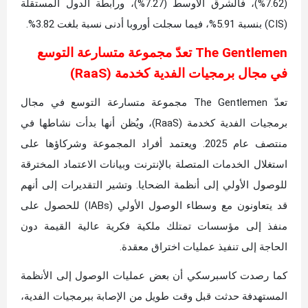
(7.62%)، فالشرق الأوسط (7.27%)، ورابطة الدول المستقلة
(CIS) بنسبة 5.91%، فيما سجلت أوروبا أدنى نسبة بلغت 3.82%.
The Gentlemen تعدّ مجموعة متسارعة التوسع
في مجال برمجيات الفدية كخدمة (RaaS)
تعدّ The Gentlemen مجموعة متسارعة التوسع في مجال
برمجيات الفدية كخدمة (RaaS)، ويُظن أنها بدأت نشاطها في
منتصف عام 2025. ويعتمد أفراد المجموعة وشركاؤها على
استغلال الخدمات المتصلة بالإنترنت وبيانات الاعتماد المخترقة
للوصول الأولي إلى أنظمة الضحايا. وتشير التقديرات إلى أنهم
قد يتعاونون مع وسطاء الوصول الأولي (IABs) للحصول على
منفذ إلى مؤسسات تمتلك ملكية فكرية عالية القيمة دون
الحاجة إلى تنفيذ عمليات اختراق معقدة.
كما رصدت كاسبرسكي أن بعض عمليات الوصول إلى الأنظمة
المستهدفة حدثت قبل وقت طويل من الإصابة ببرمجيات الفدية،