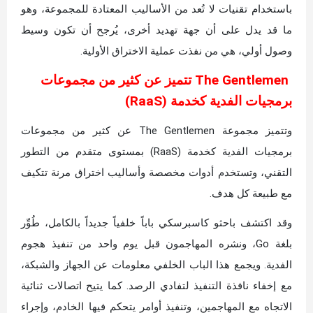
باستخدام تقنيات لا تُعد من الأساليب المعتادة للمجموعة، وهو
ما قد يدل على أن جهة تهديد أخرى، يُرجح أن تكون وسيط
وصول أولي، هي من نفذت عملية الاختراق الأولية.
The Gentlemen تتميز عن كثير من مجموعات
برمجيات الفدية كخدمة (RaaS)
وتتميز مجموعة The Gentlemen عن كثير من مجموعات
برمجيات الفدية كخدمة (RaaS) بمستوى متقدم من التطور
التقني، وتستخدم أدوات مخصصة وأساليب اختراق مرنة تتكيف
مع طبيعة كل هدف.
وقد اكتشف باحثو كاسبرسكي باباً خلفياً جديداً بالكامل، طُوِّر
بلغة Go، ونشره المهاجمون قبل يوم واحد من تنفيذ هجوم
الفدية. ويجمع هذا الباب الخلفي معلومات عن الجهاز والشبكة،
مع إخفاء نافذة التنفيذ لتفادي الرصد. كما يتيح اتصالات ثنائية
الاتجاه مع المهاجمين، وتنفيذ أوامر يتحكم فيها الخادم، وإجراء