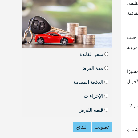
ظيفة،
قائمة
 حيث
مرونة
سعر الفائدة
مدة القرض
شيرًا
أحوال
الدفعة المقدمة
الإجراءات
تركة،
قيمة القرض
تصويت
النتائج
مشترك