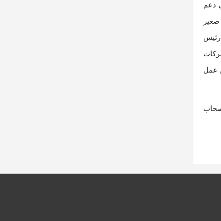
 دعم
 مشروع متناهي الصغر، بالإضافة إلى 100 مشروع صغير
دب رئيس
ركات
 عمل
صحاب