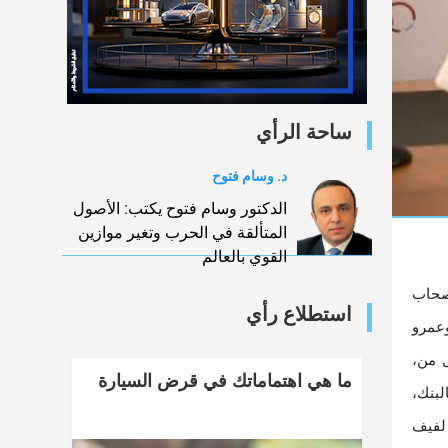
ساحة الرأي
د. وسام فتوح
الدكتور وسام فتوح يكتب: الأصول
المتألقة في الحرب وتغير موازين
القوي بالعالم
زم لأصحاب
استطلاع رأي
ة الصغر. وقام بتوقيع الاتفاقية، أفضل نجيب، الرئيس التنفيذي والعضو المنتدب لبنك saib، وعمرو
 من،
ما هي اهتماماتك في قرض السيارة
لبنك،
لفيف