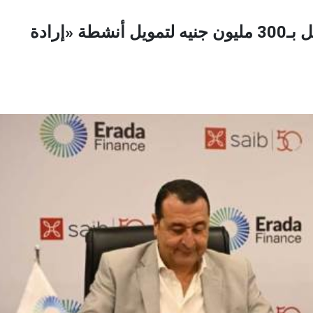
بنك saib يوقع عقد تمويل متوسط الأجل بـ300 مليون جنيه لتمويل أنشطة «إرادة