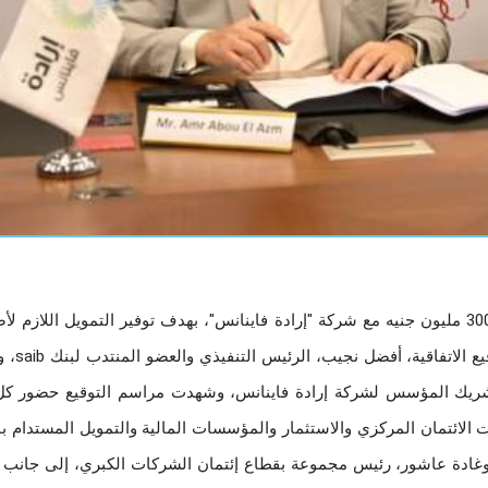
أعلن بنك saib، عن توقيع عقد تمويل متوسط الأجل بقيمة 300 مليون جنيه مع شركة "إرادة فاينانس"، بهدف توفير التمويل اللا
المشروعات الصغيرة والمتوسطة ومتناهي
الشريك المؤسس لشركة إرادة فاينانس، وشهدت مراسم التوقيع حضور كل
لائتمان المركزي والاستثمار والمؤسسات المالية والتمويل المستدام با
غادة عاشور، رئيس مجموعة بقطاع إئتمان الشركات الكبري، إلى جانب 