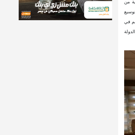
ة من
توسيع
هم في
لدولة