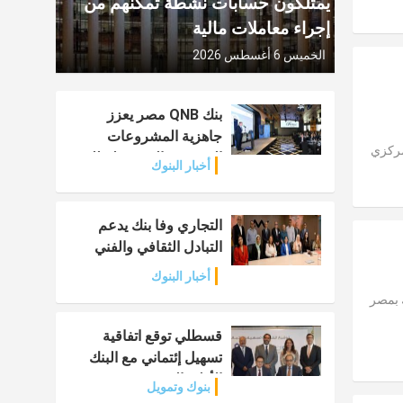
يمتلكون حسابات نشطة تمكنهم من
إجراء معاملات مالية
الخميس 6 أغسطس 2026
بنك QNB مصر يعزز
جاهزية المشروعات
مركزي
الصغيرة والمتوسطة للنمو
أخبار البنوك
والتوسع
التجاري وفا بنك يدعم
التبادل الثقافي والفني
أخبار البنوك
-2026 في معظم البنوك بمصر
قسطلي توقع اتفاقية
تسهيل إئتماني مع البنك
الأهلي المصري
بنوك وتمويل