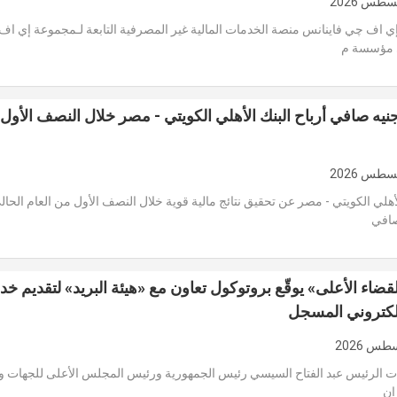
إي اف چي فاينانس منصة الخدمات المالية غير المصرفية التابعة لـمجموعة إي ا
 مؤسسة م
ار جنيه صافي أرباح البنك الأهلي الكويتي - مصر خلال النصف الأول
افي
اء الأعلى» يوقّع بروتوكول تعاون مع «هيئة البريد» لتقديم خد
إلكتروني المسجل
هات الرئيس عبد الفتاح السيسي رئيس الجمهورية ورئيس المجلس الأعلى للجهات وا
ان