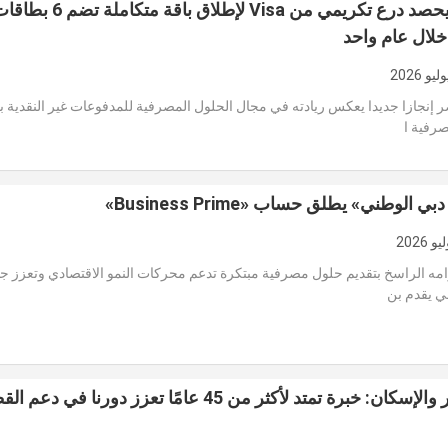
بنك مصر يحصد درع تكريمي من Visa لإطلاق باقة متكاملة تضم 
لال عام واحد
إنجازا جديدا يعكس ريادته في مجال الحلول المصرفية للمدفوعات غير النقدية ب
صرفية ا
 الوطني» يطلق حساب «Business Prime»
امه الراسخ بتقديم حلول مصرفية مبتكرة تدعم محركات النمو الاقتصادي وتعزز ج
ي يقدم بن
بنك التعمير والإسكان: خبرة تمتد لأكثر من 45 عامًا تعزز دورنا في دع