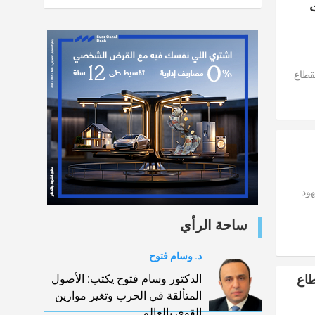
6 بطاقات
قطاع
هود
ساحة الرأي
د. وسام فتوح
م القطاع
الدكتور وسام فتوح يكتب: الأصول
المتألقة في الحرب وتغير موازين
القوي بالعالم