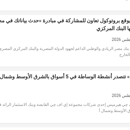
وقع بروتوكول تعاون للمشاركة في مبادرة «حدث بياناتك في م
ا البنك المركزي
بنك مصر الريادي والوطني الداعم لجهود الدولة المصرية والبنك المركزي المصر
بالخارج
«هيرميس» تتصدر أنشطة الوساطة في 5 أسواق بالشرق الأوسط وشمال
 چي هيرميس إحدى شركات مجموعة إي اف چي القابضة وبنك الاستثمار الرائد 
 الأوسط وشمال أ