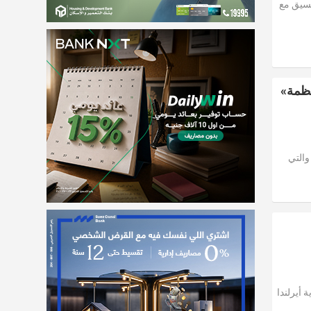
نسيق مع
تظمة»
والتي
 أيرلندا