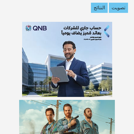
تصويت
النتائج